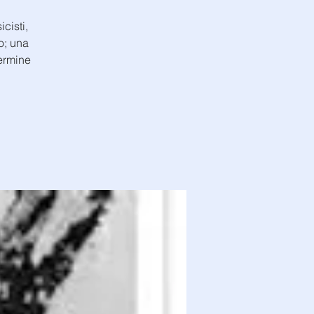
cisti,
o; una
termine