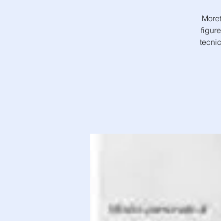
Moret
figur
tecnic