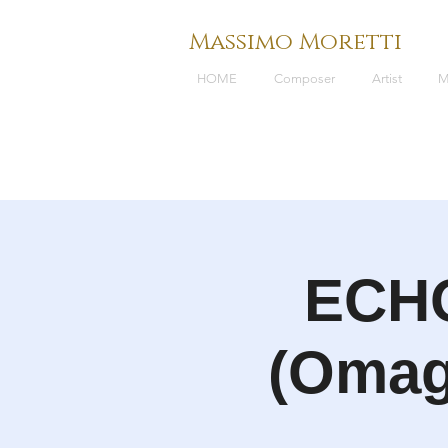
Massimo Moretti
HOME
Composer
Artist
M
ECH
(Omagg