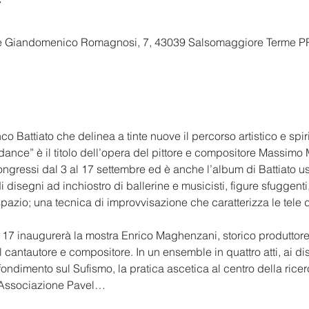
e Giandomenico Romagnosi, 7, 43039 Salsomaggiore Terme PR,
 Battiato che delinea a tinte nuove il percorso artistico e spir
dance” è il titolo dell’opera del pittore e compositore Massimo M
ongressi dal 3 al 17 settembre ed è anche l’album di Battiato us
i disegni ad inchiostro di ballerine e musicisti, figure sfuggent
pazio; una tecnica di improvvisazione che caratterizza le tele del
 17 inaugurerà la mostra Enrico Maghenzani, storico produttore d
l cantautore e compositore. In un ensemble in quattro atti, ai di
dimento sul Sufismo, la pratica ascetica al centro della ricerca
l’Associazione Pavel…