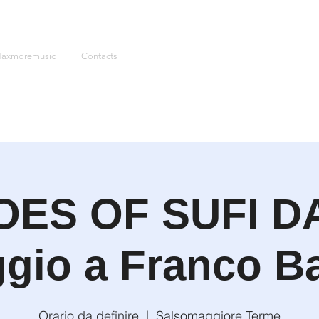
axmoremusic
Contacts
OES OF SUFI D
io a Franco Ba
Orario da definire
  |  
Salsomaggiore Terme